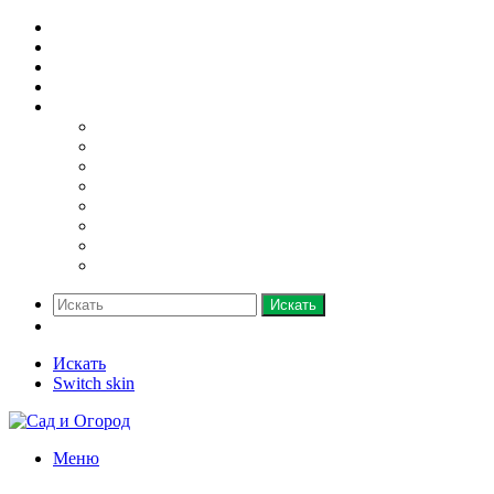
Домашний огород
Парники и теплицы
Деревья
Кустарники
Ещё
Грядки
Овощи
Зелень
Полив
Рассада
Саженцы
Семена
Удобрения
Искать
Switch skin
Искать
Switch skin
Меню