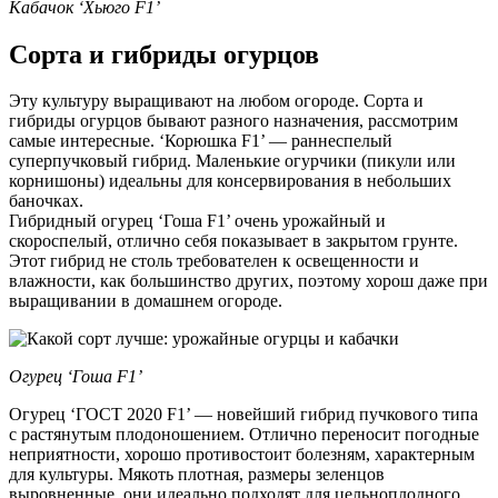
Кабачок ‘Хьюго F1’
Сорта и гибриды огурцов
Эту культуру выращивают на любом огороде. Сорта и
гибриды огурцов бывают разного назначения, рассмотрим
самые интересные. ‘Корюшка F1’ — раннеспелый
суперпучковый гибрид. Маленькие огурчики (пикули или
корнишоны) идеальны для консервирования в небольших
баночках.
Гибридный огурец ‘Гоша F1’ очень урожайный и
скороспелый, отлично себя показывает в закрытом грунте.
Этот гибрид не столь требователен к освещенности и
влажности, как большинство других, поэтому хорош даже при
выращивании в домашнем огороде.
Огурец ‘Гоша F1’
Огурец ‘ГОСТ 2020 F1’ — новейший гибрид пучкового типа
с растянутым плодоношением. Отлично переносит погодные
неприятности, хорошо противостоит болезням, характерным
для культуры. Мякоть плотная, размеры зеленцов
выровненные, они идеально подходят для цельноплодного