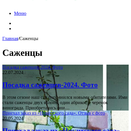
Меню
Карта сайта
Контакты
Главная
/
Саженцы
Саженцы
Посадка саженцев-2024. Фото
22.07.2024
Посадка саженцев-2024. Фото
В этом сезоне наш сад пополнился новыми обитателями. Ими
стали саженцы двух яблонь, один абрикос и черенок
винограда. Приобретались они…
Приехал заказ из «Никитского сада». Отзыв с фото
20.05.2024
Приехал заказ из «Никитского сада».