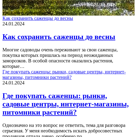
Правильно выбрать саженец и посадить его грамотно – залог
хорошей приживаемости деревца и стабильно высоких
урожаев в дальнейшем. Время…
Как сохранить саженцы до весны
24.01.2024
Как сохранить саженцы до весны
Многие садоводы очень переживают за свои саженцы,
покупка которых пришлась на период неожиданных
заморозков. В особой опасности оказались растения,
которые…
Где покупать саженцы: рынки, садовые центры, интернет-
магазины, питомники растений?
24.01.2024
Где покупать саженцы: рынки,
садовые центры, интернет-магазины,
питомники растений?
Однозначно на это вопрос не ответить, тема для разговора
серьезная. У меня необходимость искать добросовестных
продавцов отпала давно, особенно по…