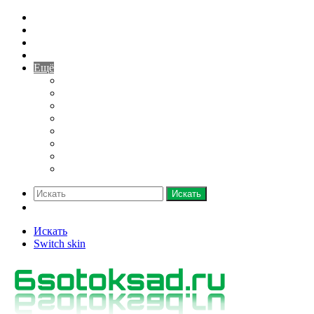
Домашний огород
Парники и теплицы
Деревья
Кустарники
Ещё
Грядки
Овощи
Зелень
Полив
Рассада
Саженцы
Семена
Удобрения
Искать
Switch skin
Искать
Switch skin