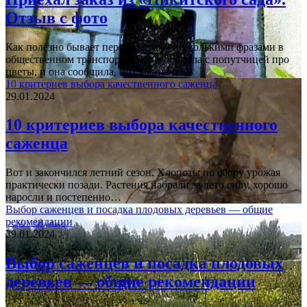
Отзыв с фото
Как полезно бывает переброситься несколькими фразами в
общественном транспорте! Переговорила с попутчицей про
цветы, и она сообщила, что заказы с…
10 критериев выбора качественного саженца
29.01.2024
10 критериев выбора качественного
саженца
Вот и закончился летний сезон. Хлопоты по сбору урожая
практически позади. Растения набрали за лето силу, хорошо
наросли и постепенно…
Выбор саженцев и посадка плодовых деревьев — общие
рекомендации
29.01.2024
Выбор саженцев и посадка плодовых
деревьев — общие рекомендации