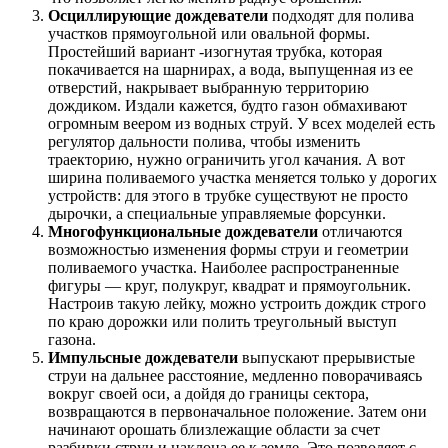
Осциллирующие дождеватели
подходят для полива
участков прямоугольной или овальной формы.
Простейший вариант -изогнутая трубка, которая
покачивается на шарнирах, а вода, выпущенная из ее
отверстий, накрывает выбранную территорию
дождиком. Издали кажется, будто газон обмахивают
огромным веером из водных струй. У всех моделей есть
регулятор дальности полива, чтобы изменить
траекторию, нужно ограничить угол качания. А вот
ширина поливаемого участка меняется только у дорогих
устройств: для этого в трубке существуют не просто
дырочки, а специальные управляемые форсунки.
Многофункциональные дождеватели
отличаются
возможностью изменения формы струи и геометрии
поливаемого участка. Наиболее распространенные
фигуры — круг, полукруг, квадрат и прямоугольник.
Настроив такую лейку, можно устроить дождик строго
по краю дорожки или полить треугольный выступ
газона.
Импульсные дождеватели
выпускают прерывистые
струи на дальнее расстояние, медленно поворачиваясь
вокруг своей оси, а дойдя до границы сектора,
возвращаются в первоначальное положение. Затем они
начинают орошать близлежащие области за счет
разбивки струи и наклона ее к земле. Это позволяет с