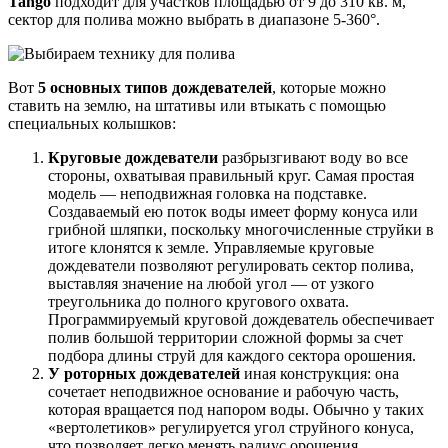
Tango
подходит для участков площадью от 9 до 310 кв. м,
сектор для полива можно выбрать в диапазоне 5-360°.
Вот
5 основных типов дождевателей
, которые можно
ставить на землю, на штативы или втыкать с помощью
специальных колышков:
Круговые дождеватели
разбрызгивают воду во все
стороны, охватывая правильный круг. Самая простая
модель — неподвижная головка на подставке.
Создаваемый ею поток воды имеет форму конуса или
грибной шляпки, поскольку многочисленные струйки в
итоге клонятся к земле. Управляемые круговые
дождеватели позволяют регулировать сектор полива,
выставляя значение на любой угол — от узкого
треугольника до полного кругового охвата.
Программируемый круговой дождеватель обеспечивает
полив большой территории сложной формы за счет
подбора длины струй для каждого сектора орошения.
У роторных дождевателей
иная конструкция: она
сочетает неподвижное основание и рабочую часть,
которая вращается под напором воды. Обычно у таких
«вертолетиков» регулируется угол струйного конуса,
что позволяет легко менять радиус орошения.