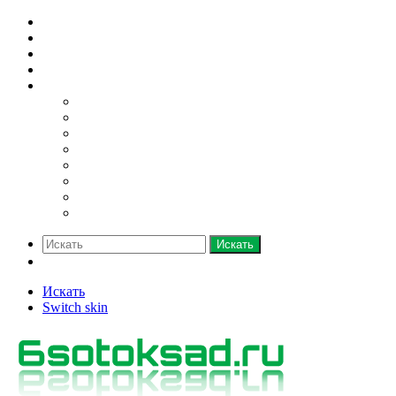
Домашний огород
Парники и теплицы
Деревья
Кустарники
Ещё
Грядки
Овощи
Зелень
Полив
Рассада
Саженцы
Семена
Удобрения
Искать
Switch skin
Искать
Switch skin