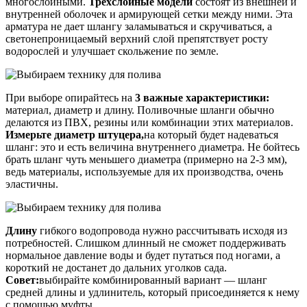
многослойными.
Трехслойные модели
состоят из внешней и
внутренней оболочек и армирующей сетки между ними. Эта
арматура не дает шлангу заламываться и скручиваться, а
светонепроницаемый верхний слой препятствует росту
водорослей и улучшает скольжение по земле.
При выборе опирайтесь на
3
важные характеристики:
материал, диаметр и длину. Поливочные шланги обычно
делаются из ПВХ, резины или комбинации этих материалов.
Измерьте диаметр штуцера,
на который будет надеваться
шланг: это и есть величина внутреннего диаметра. Не бойтесь
брать шланг чуть меньшего диаметра (примерно на 2-3 мм),
ведь материалы, используемые для их производства, очень
эластичны.
Длину
гибкого водопровода нужно рассчитывать исходя из
потребностей. Слишком длинный не сможет поддерживать
нормальное давление воды и будет путаться под ногами, а
короткий не достанет до дальних уголков сада.
Совет:
выбирайте комбинированный вариант — шланг
средней длины и удлинитель, который присоединяется к нему
с помощью муфты.