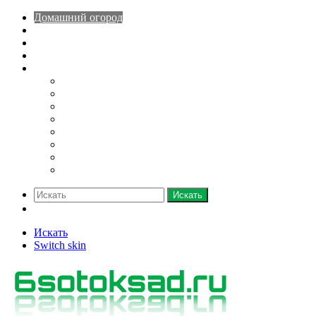
Домашний огород
Парники и теплицы
Деревья
Кустарники
Ещё
Грядки
Овощи
Зелень
Полив
Рассада
Саженцы
Семена
Удобрения
Искать
Switch skin
Искать
Switch skin