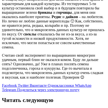
характерным для каждой культуры. Из тестируемых 5-ти
культур остановила свой выбор и в будущем повторила бы
выращивание зелени
брюквы
и
г
орчицы
, для меня они
оказались наиболее приятны.
Редис
и
дайкон
– на любителя.
Но лично не люблю данные корнеплоды 🙂 Как, собственно,
не нравится репа, редька, кольраби и пр. Поэтому не
удивительно, что и микрозелень данных культур не пришлась
по вкусу. От
свеклы
отказалась бы не из-за вкуса, а из-за
тугой всхожести и низкой продуктивности. Хотя, не
исключаю, что могли попасться не совсем качественные
семена.
Считаю свой эксперимент по выращиванию микрогрин
удачным, первый блин не оказался комом. Буду ли дальше
сеять? Однозначно, да! Уже в планах посеять семена
подсолнечника, гороха и кукурузы. Где-то вычитала и
подсмотрела, что микрозелень данных культур очень сладкая
и вкусная, как и наиболее полезная. Проверим 😉
Facebook
Twitter
Вконтакте
Одноклассники
WhatsApp
Telegram
Поделиться через электронную почту
Читать следующую