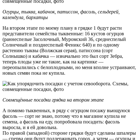
Огурцы, тыква, кабачок, патиссон, фасоль, сельдерей,
календула, бархатцы
На втором этапе по моему плану в грядке 1 будут расти
представители семейства тыквенные: 16 кустов огурцов
(раннеспелые Засолочный, Муромский 36, среднеспелый
Солнечный и позднеспелый Феникс 640) и по одному
растению тыквы (Волжская серая), патиссона (сорт
Солнышко) и кабачка — изначально это был сорт Зебра,
теперь плоды уже не такие, как на картинке —
переопылились с белоплодными, но меня вполне устраивают,
новых семян пока не купила.
Совмещённые посадки грядка на втором этапе
А помимо тыквенных, в ряду с огурцом посажу вьющуюся
фасоль — сорт не знаю, потому что в магазине купила не
семена, а фасоль на еду, попробовала посадить: фасоль
выросла, и я ей довольна.
По правой (западной) стороне грядки будут сделаны шпалеры
— сперва они будут поддерживать горох, а затем — огурцы и