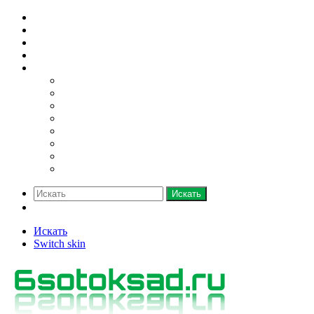
Домашний огород
Парники и теплицы
Деревья
Кустарники
Ещё
Грядки
Овощи
Зелень
Полив
Рассада
Саженцы
Семена
Удобрения
Искать
Switch skin
Искать
Switch skin