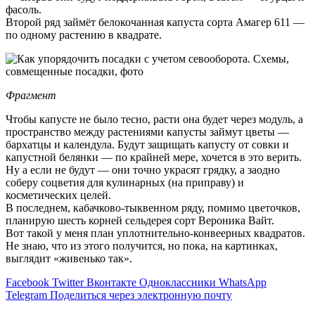
фасоль.
Второй ряд займёт белокочанная капуста сорта Амагер 611 —
по одному растению в квадрате.
Фрагмент
Чтобы капусте не было тесно, расти она будет через модуль, а
пространство между растениями капусты займут цветы —
бархатцы и календула. Будут защищать капусту от совки и
капустной белянки — по крайней мере, хочется в это верить.
Ну а если не будут — они точно украсят грядку, а заодно
соберу соцветия для кулинарных (на приправу) и
косметических целей.
В последнем, кабачково-тыквенном ряду, помимо цветочков,
планирую шесть корней сельдерея сорт Вероника Вайт.
Вот такой у меня план уплотнительно-конвеерных квадратов.
Не знаю, что из этого получится, но пока, на картинках,
выглядит «живенько так».
Facebook
Twitter
Вконтакте
Одноклассники
WhatsApp
Telegram
Поделиться через электронную почту