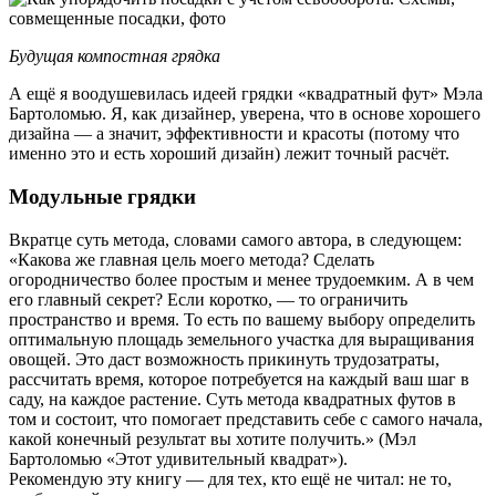
Будущая компостная грядка
А ещё я воодушевилась идеей грядки «квадратный фут» Мэла
Бартоломью. Я, как дизайнер, уверена, что в основе хорошего
дизайна — а значит, эффективности и красоты (потому что
именно это и есть хороший дизайн) лежит точный расчёт.
Модульные грядки
Вкратце суть метода, словами самого автора, в следующем:
«Какова же главная цель моего метода? Сделать
огородничество более простым и менее трудоемким. А в чем
его главный секрет? Если коротко, — то ограничить
пространство и время. То есть по вашему выбору определить
оптимальную площадь земельного участка для выращивания
овощей. Это даст возможность прикинуть трудозатраты,
рассчитать время, которое потребуется на каждый ваш шаг в
саду, на каждое растение. Суть метода квадратных футов в
том и состоит, что помогает представить себе с самого начала,
какой конечный результат вы хотите получить.» (Мэл
Бартоломью «Этот удивительный квадрат»).
Рекомендую эту книгу — для тех, кто ещё не читал: не то,