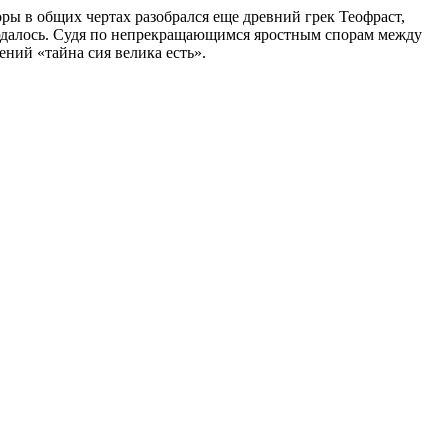
оры в общих чертах разобрался еще древний грек Теофраст,
людалось. Судя по непрекращающимся яростным спорам между
ний «тайна сия велика есть».