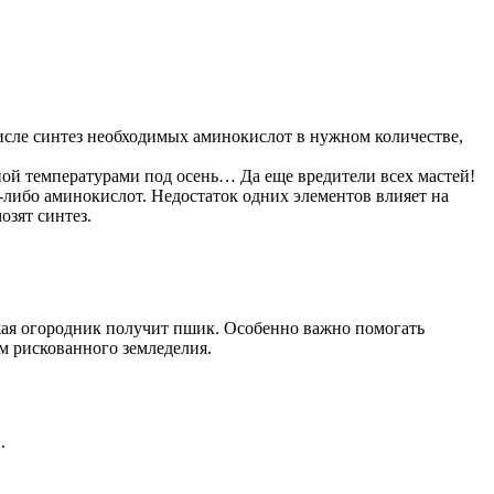
м числе синтез необходимых аминокислот в нужном количестве,
чной температурами под осень… Да еще вредители всех мастей!
-либо аминокислот. Недостаток одних элементов влияет на
озят синтез.
жая огородник получит пшик. Особенно важно помогать
м рискованного земледелия.
.