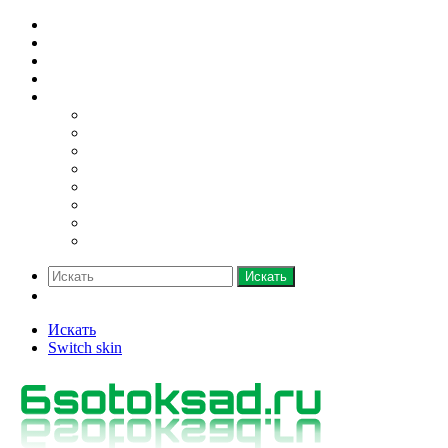
Домашний огород
Парники и теплицы
Деревья
Кустарники
Ещё
Грядки
Овощи
Зелень
Полив
Рассада
Саженцы
Семена
Удобрения
Искать
Switch skin
Искать
Switch skin