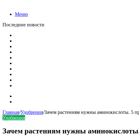
Меню
Последние новости
Выбираем технику для полива
Чем полить крохотную рассаду: ложка vs шприц vs сприн
Огород на балконе
Парник из досок и застеклённых рам своими руками
Полить огород — легко!
Поливайте огород: он ведь тоже воду пьет!
Преображение продолжается
Осенняя посадка и пересадка декоративных и плодово-яг
Ягоды в саду…
Здравствуй, август. Фото
Карта сайта
Контакты
Главная
/
Удобрения
/
Зачем растениям нужны аминокислоты. 5 п
Удобрения
Зачем растениям нужны аминокислоты.