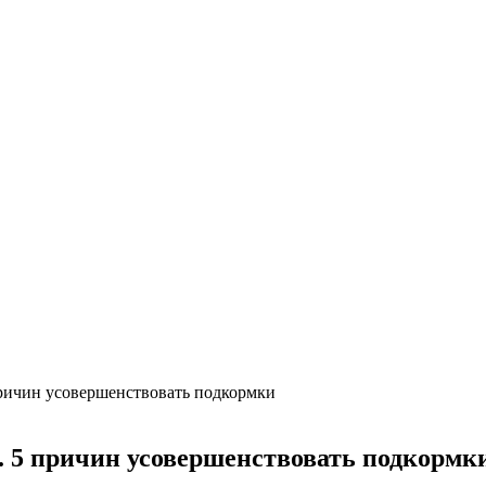
цовка
одных кустарников. Фото
ричин усовершенствовать подкормки
 5 причин усовершенствовать подкормк