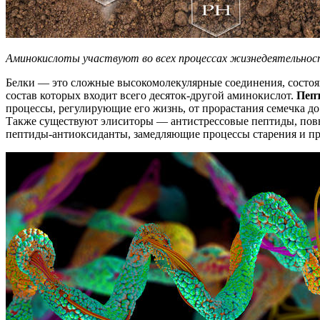
Аминокислоты участвуют во всех процессах жизнедеятельнос
Белки — это сложные высокомолекулярные соединения, состоящ
состав которых входит всего десяток-другой аминокислот.
Пеп
процессы, регулирующие его жизнь, от прорастания семечка д
Также существуют элиситоры — антистрессовые пептиды, повы
пептиды-антиоксиданты, замедляющие процессы старения и п