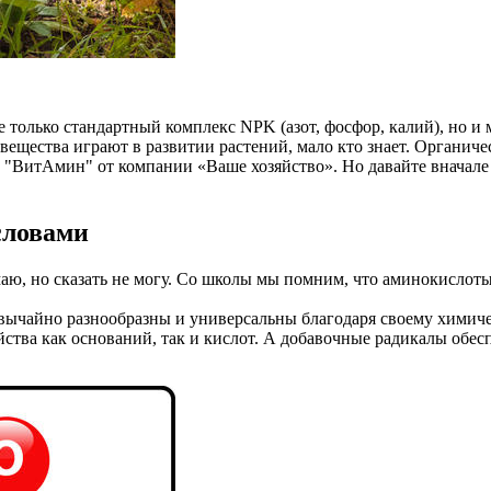
е только стандартный комплекс NPK (азот, фосфор, калий), но и
 вещества играют в развитии растений, мало кто знает. Органич
"ВитАмин" от компании «Ваше хозяйство». Но давайте вначале 
словами
ю, но сказать не могу. Со школы мы помним, что аминокислоты 
вычайно разнообразны и универсальны благодаря своему химич
йства как оснований, так и кислот. А добавочные радикалы обе