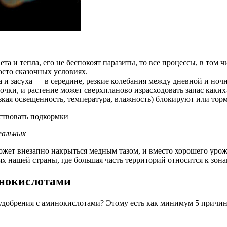
вета и тепла, его не беспокоят паразиты, то все процессы, в то
осто сказочных условиях.
ра и засуха — в середине, резкие колебания между дневной и но
очки, и растение может сверхпланово израсходовать запас каких
ая освещенность, температура, влажность) блокируют или торм
еальных
ожет внезапно накрыться медным тазом, и вместо хорошего уро
 нашей страны, где большая часть территорий относится к зона
инокислотами
удобрения с аминокислотами? Этому есть как минимум 5 причин