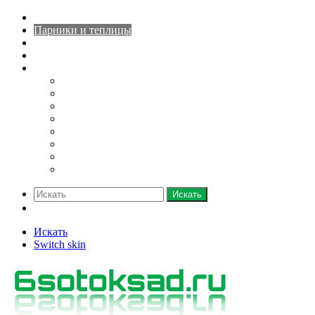
Домашний огород
Парники и теплицы
Деревья
Кустарники
Ещё
Грядки
Овощи
Зелень
Полив
Рассада
Саженцы
Семена
Удобрения
Искать
Switch skin
Искать
Switch skin