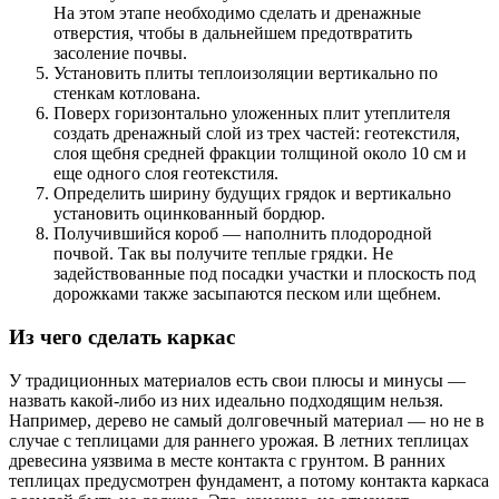
На этом этапе необходимо сделать и дренажные
отверстия, чтобы в дальнейшем предотвратить
засоление почвы.
Установить плиты теплоизоляции вертикально по
стенкам котлована.
Поверх горизонтально уложенных плит утеплителя
создать дренажный слой из трех частей: геотекстиля,
слоя щебня средней фракции толщиной около 10 см и
еще одного слоя геотекстиля.
Определить ширину будущих грядок и вертикально
установить оцинкованный бордюр.
Получившийся короб — наполнить плодородной
почвой. Так вы получите теплые грядки. Не
задействованные под посадки участки и плоскость под
дорожками также засыпаются песком или щебнем.
Из чего сделать каркас
У традиционных материалов есть свои плюсы и минусы —
назвать какой-либо из них идеально подходящим нельзя.
Например, дерево не самый долговечный материал — но не в
случае с теплицами для раннего урожая. В летних теплицах
древесина уязвима в месте контакта с грунтом. В ранних
теплицах предусмотрен фундамент, а потому контакта каркаса