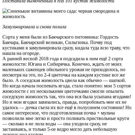
Поставила вымоченный в НВ 101 кустик жимолости
Замульчировала и снова полила
Сорта у меня были из Бакчарского питомника: Гордость
Бакчара, Бакчарский великан, Сильгинка. Почву под
кустиками я замульчировала сразу, кидала туда всю траву, что
нашла на огороде.
А ранней весной 2018 года я подсадила к ним ещё 2 сорта
жимолости: Югана и Сибирячка. Конечно, ждать от моих
маленьких саженцев обильного урожая не приходилось, но
несмотря на это, по 2-4 цветочка на каждом кустике все же
было. А соседская жимолость цвела как обычно — шапкой.
Но когда начала поспевать ягода, стало понятно: мои 5 сортов
жимолости с их несколькими цветочками смогли опылить
соседскую жимолость так, что она вся была усыпана ягодами!
Но и мои ягодки завязались, правда, попробовать мне их не
удалось — дочка съела их все ещё в полусинем состоянии! Но
самое интересное, что подготовленная почва + мульча
позволили мне легко и просто поливать приствольные круги
— сколько я не лила воды — она уходила сразу, не
застаиваясь, и только 5-ое ведро могло дать небольшую
лужицу под кустом.