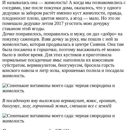
И называлась она — жимолость! А когда мы познакомились с
соседями, уже после покупки дома, оказалось, что у одного
дедушки за забором растёт именно куст жимолости, правда,
плодоносит плохо, цветов много, а ягод — мало. Но это не
помешало дедушке летом 2017 угостить мою дочурку
стаканом этой ягоды.
Дочке понравилось, понравилось и мужу, он дал «добро» на
покупку саженцев. Взяв дочку за руку, мы пошли с ней за
жимолостью, которая продавалась в центре Сияния. Она там
была посажена в горшочки, поэтому высаживать её можно
было в любое время. Для этих кустиков я приготовила
нормальные посадочные ямы: наполнила их кокосовым
субстратом, вермикулитом, биогумусом, бросила горсть
конского навоза и литр золы, хорошенько полила и посадила
жимолость.
В посадочную яму выложила вермикулит, кокос, оргавит,
биогумус, золу, горчичный жмых, смешала все с землёй