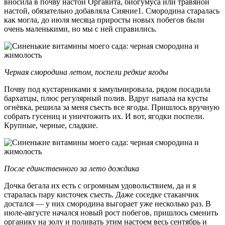
вносила в почву настой Оргавита, биогумуса или травяной
настой, обязательно добавляла Сияние1. Смородина старалась
как могла, до июля месяца приросты новых побегов были
очень маленькими, но мы с ней справились.
Черная смородина летом, поспели редкие ягоды
Почву под кустарниками я замульчировала, рядом посадила
бархатцы, плюс регулярный полив. Вдруг напала на кусты
огнёвка, решила за меня съесть все ягоды. Пришлось вручную
собрать гусениц и уничтожить их. И вот, ягодки поспели.
Крупные, черные, сладкие.
После единственного за лето дождика
Дочка бегала их есть с огромным удовольствием, да и я
старалась пару кисточек съесть. Даже соседке стаканчик
достался — у них смородина выгорает уже несколько раз. В
июле-августе начался новый рост побегов, пришлось сменить
органику на золу и поливать этим настоем весь сентябрь и