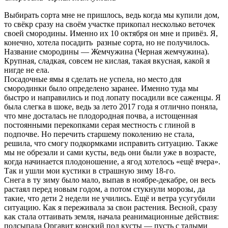
Выбирать сорта мне не пришлось, ведь когда мы купили дом,
то свёкр сразу на своём участке прикопал несколько веточек
своей смородины. Именно их 10 октября он мне и привёз. Я,
конечно, хотела посадить разные сорта, но не получилось.
Название смородины — Жемчужина (Черная жемчужина).
Крупная, сладкая, совсем не кислая, такая вкусная, какой я
нигде не ела.
Посадочные ямы я сделать не успела, но место для
смородинки было определено заранее. Именно туда мы
быстро и направились и под лопату посадили все саженцы. Я
была слегка в шоке, ведь за лето 2017 года я отлично поняла,
что мне досталась не плодородная почва, а истощенная
постоянными перекопками серая местность с глиной в
подпочве. Но перечить старшему поколению не стала,
решила, что смогу подкормками исправить ситуацию. Также
мы не обрезали и сами кусты, ведь они были уже в возрасте,
когда начинается плодоношение, а ягод хотелось «ещё вчера».
Так и ушли мои кустики в страшную зиму 18-го.
Снега в ту зиму было мало, выпав в ноябре-декабре, он весь
растаял перед новым годом, а потом стукнули морозы, да
такие, что дети 2 недели не учились. Ещё и ветра усугубили
ситуацию. Как я переживала за свои растения. Весной, сразу
как стала оттаивать земля, начала реанимационные действия:
подсыпала Оргавит конский под кусты — пусть с талыми