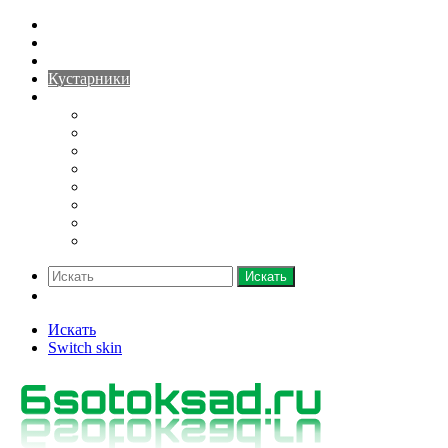
Домашний огород
Парники и теплицы
Деревья
Кустарники
Ещё
Грядки
Овощи
Зелень
Полив
Рассада
Саженцы
Семена
Удобрения
Искать
Switch skin
Искать
Switch skin