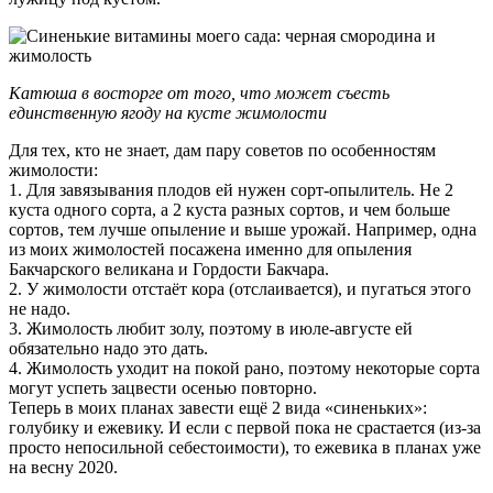
Катюша в восторге от того, что может съесть
единственную ягоду на кусте жимолости
Для тех, кто не знает, дам пару советов по особенностям
жимолости:
1. Для завязывания плодов ей нужен сорт-опылитель. Не 2
куста одного сорта, а 2 куста разных сортов, и чем больше
сортов, тем лучше опыление и выше урожай. Например, одна
из моих жимолостей посажена именно для опыления
Бакчарского великана и Гордости Бакчара.
2. У жимолости отстаёт кора (отслаивается), и пугаться этого
не надо.
3. Жимолость любит золу, поэтому в июле-августе ей
обязательно надо это дать.
4. Жимолость уходит на покой рано, поэтому некоторые сорта
могут успеть зацвести осенью повторно.
Теперь в моих планах завести ещё 2 вида «синеньких»:
голубику и ежевику. И если с первой пока не срастается (из-за
просто непосильной себестоимости), то ежевика в планах уже
на весну 2020.