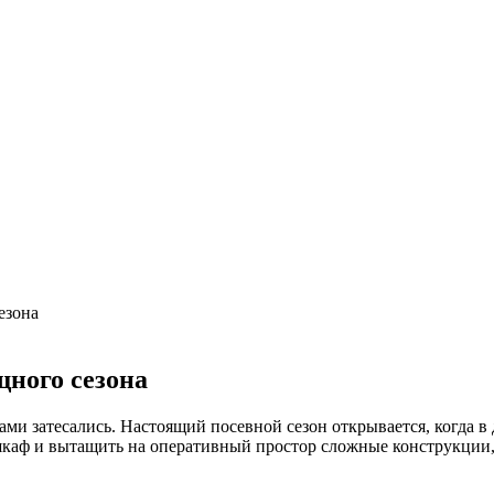
цовка
одных кустарников. Фото
езона
ного сезона
ами затесались. Настоящий посевной сезон открывается, когда в
 шкаф и вытащить на оперативный простор сложные конструкции,