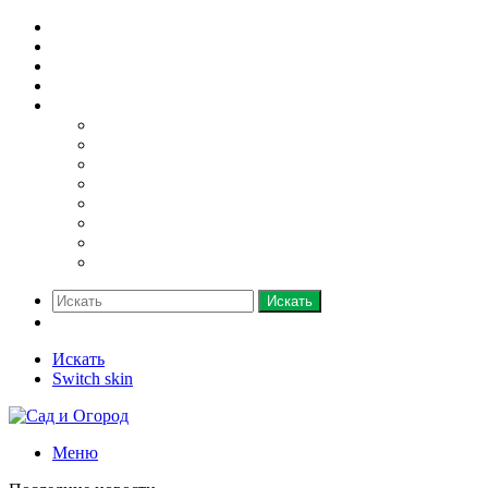
Домашний огород
Парники и теплицы
Деревья
Кустарники
Ещё
Грядки
Овощи
Зелень
Полив
Рассада
Саженцы
Семена
Удобрения
Искать
Switch skin
Искать
Switch skin
Меню