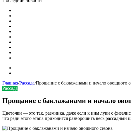
Последние новости
Выбираем технику для полива
Чем полить крохотную рассаду: ложка vs шприц vs сприн
Огород на балконе
Парник из досок и застеклённых рам своими руками
Полить огород — легко!
Поливайте огород: он ведь тоже воду пьет!
Преображение продолжается
Осенняя посадка и пересадка декоративных и плодово-яг
Ягоды в саду…
Здравствуй, август. Фото
Карта сайта
Контакты
Главная
/
Рассада
/
Прощание с баклажанами и начало овощного с
Рассада
Прощание с баклажанами и начало овощ
Цветочки — это так, разминка, даже если к ним луки с физалис
что ради этого этапа приходится разворошить весь рассадный