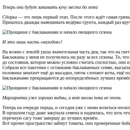
Теперь они будут занимать кучу места до лета
Сборка — это лишь первый этап. После этого ждёт самая грязная
Пришлось дважды намешивать ведёрко грунта, каждый раз вруч
И это лишь часть «находок»!
На возню с землёй ушла значительная часть дня, так что на св
Баклажаны у меня не получились ни разу за все сезоны. То, чт
до состояния, которое можно условно считать спелостью, они и
Собрала все пакетики с останками баклажанных семян, высыпала
половина зачахнет ещё до высадки, пяток слопают коты, ещё по
баклажанами прекращаются до неопределённых лучших времён
Маргаритки уже хорошо видны, а вот виолы пока не очень
Теперь на очереди перцы, и сегодня уже с ними возиться неох
В прошлом году даже закупала семена и надеялась, что хоть чт
перечную сагу тоже завершу до лучших времён.
Всё прочее пространство займут томаты, они проверенные бойц