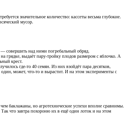
требуется значительное количество: кассеты весьма глубокие.
всяческий мусор.
ла — совершить над ними погребальный обряд.
 на грядке, выдаёт пару-тройку плодов размером с яблочко. А
ьный крест.
училось где-то 40 семян. Из них взойдёт пара десятков,
 один, может, что-то и вырастит. И на этом эксперименты с
, чем баклажаны, но агротехнические успехи вполне сравнимы.
 Так что завтра похороню их в ещё один лоток и на этом