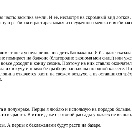
 часть: засыпка земли. И её, несмотря на скромный вид лотков, 
ную разбирая и растирая комья из неудачного мешка и выбирая 
етлом этапе я успела лишь посадить баклажаны. Я бы даже сказа
о не помирает на балконе (благородно экономя мои силы) или уже
 вовсе доходят к концу сезона. Поэтому на них ставлю окончател
 их в кучу и прямо без разбору растыкала по одной кассете. Пол
ловина откажется расти на свежем воздухе, а из оставшихся трёх
.
ота в полумраке. Перцы я люблю и использую на порядок больше
о-то вырастет. В итоге даже с готовой рассады урожаев не вышло.
ы. А перцы с баклажанами будут расти на базаре.