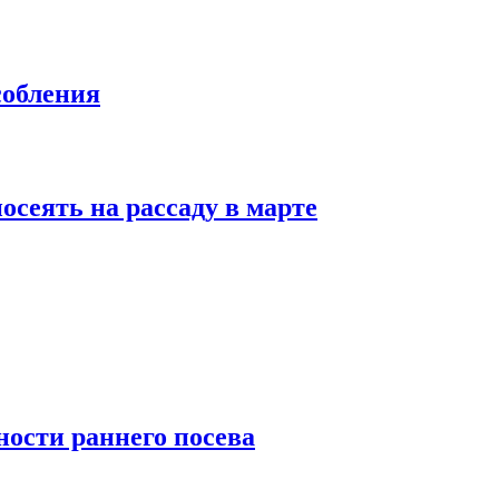
собления
осеять на рассаду в марте
ности раннего посева