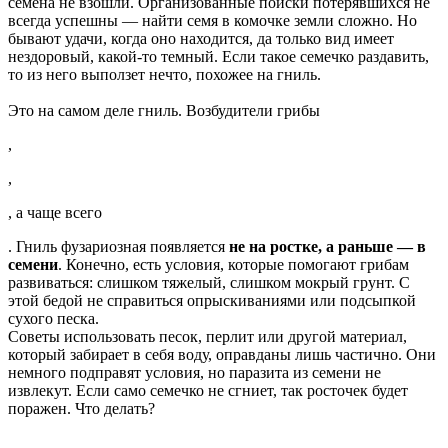
семена не взошли. Организованные поиски потерявшихся не
всегда успешны — найти семя в комочке земли сложно. Но
бывают удачи, когда оно находится, да только вид имеет
нездоровый, какой-то темный. Если такое семечко раздавить,
то из него выползет нечто, похожее на гниль.
Это на самом деле гниль. Возбудители грибы
,
,
, а чаще всего
. Гниль фузариозная появляется
не на ростке, а раньше — в
семени
. Конечно, есть условия, которые помогают грибам
развиваться: слишком тяжелый, слишком мокрый грунт. С
этой бедой не справиться опрыскиваниями или подсыпкой
сухого песка.
Советы использовать песок, перлит или другой материал,
который забирает в себя воду, оправданы лишь частично. Они
немного подправят условия, но паразита из семени не
извлекут. Если само семечко не сгниет, так росточек будет
поражен. Что делать?