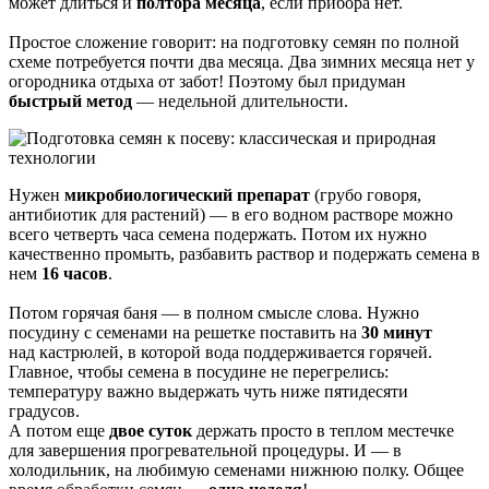
может длиться и
полтора месяца
, если прибора нет.
Простое сложение говорит: на подготовку семян по полной
схеме потребуется почти два месяца. Два зимних месяца нет у
огородника отдыха от забот! Поэтому был придуман
быстрый метод
— недельной длительности.
Нужен
микробиологический препарат
(грубо говоря,
антибиотик для растений) — в его водном растворе можно
всего четверть часа семена подержать. Потом их нужно
качественно промыть, разбавить раствор и подержать семена в
нем
16 часов
.
Потом горячая баня — в полном смысле слова. Нужно
посудину с семенами на решетке поставить на
30 минут
над кастрюлей, в которой вода поддерживается горячей.
Главное, чтобы семена в посудине не перегрелись:
температуру важно выдержать чуть ниже пятидесяти
градусов.
А потом еще
двое суток
держать просто в теплом местечке
для завершения прогревательной процедуры. И — в
холодильник, на любимую семенами нижнюю полку. Общее