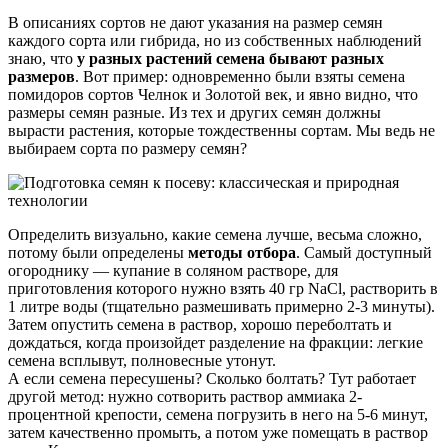
В описаниях сортов не дают указания на размер семян
каждого сорта или гибрида, но из собственных наблюдений
знаю, что
у разных растений семена бывают разных
размеров
. Вот пример: одновременно были взяты семена
помидоров сортов Челнок и Золотой век, и явно видно, что
размеры семян разные. Из тех и других семян должны
вырасти растения, которые тождественны сортам. Мы ведь не
выбираем сорта по размеру семян?
Определить визуально, какие семена лучше, весьма сложно,
потому были определены
методы отбора
. Самый доступный
огороднику — купание в соляном растворе, для
приготовления которого нужно взять 40 гр NaCl, растворить в
1 литре воды (тщательно размешивать примерно 2-3 минуты).
Затем опустить семена в раствор, хорошо переболтать и
дождаться, когда произойдет разделение на фракции: легкие
семена всплывут, полновесные утонут.
А если семена пересушены? Сколько болтать? Тут работает
другой метод: нужно сотворить раствор аммиака 2-
процентной крепости, семена погрузить в него на 5-6 минут,
затем качественно промыть, а потом уже помещать в раствор