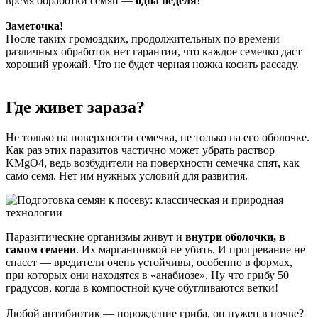
время обработки семян —
одна неделя
!
Заметочка!
После таких громоздких, продолжительных по времени
различных обработок нет гарантии, что каждое семечко даст
хороший урожай. Что не будет черная ножка косить рассаду.
Где живет зараза?
Не только на поверхности семечка, не только на его оболочке.
Как раз этих паразитов частично может убрать раствор
KMgO4, ведь возбудители на поверхности семечка спят, как
само семя. Нет им нужных условий для развития.
Паразитические организмы живут и
внутри оболочки, в
самом семени
. Их марганцовкой не убить. И прогревание не
спасет — вредители очень устойчивы, особенно в формах,
при которых они находятся в «анабиозе». Ну что грибу 50
градусов, когда в компостной куче обугливаются ветки!
Любой антибиотик — порождение гриба, он нужен в почве?