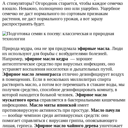
А стимуляторы? Огородник старается, чтобы каждое семечко
взошло. Неважно, полноценно оно или ущербно. Ущербное
семечко не даст нормального по сортовым признакам
растения, не даст нормального урожая, а вот заразу
распространять будет.
Природа мудра, она не зря придумала
эфирные масла
. Люди
их используют для борьбы с возбудителями болезней.
Например,
эфирное масло кедра
— хорошее
антисептическое средство при вирусных инфекциях, оно
устраняет воспаления носоглотки и дыхательных путей.
Эфирное масло лемонграсса
отлично дезинфицирует воздух
в помещениях. Если в нескольких миллилитрах спирта
растворить масло, а потом все перемешать в стакане воды, мы
получим средство, способное дезинфицировать комнату, в
которой находится больной человек.
Эфирное масло
мускатного ореха
справляется в бактериальными кишечными
инфекциями.
Масло мяты японской
имеет
противовирусную активность при простуде.
Масло пачули
— вообще чемпион среди антивирусных средств: оно
помогает справляться с вирусами гриппа, опоясывающего
лишая, герпеса.
Эфирное масло чайного дерева
уничтожает