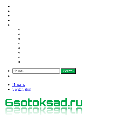
Домашний огород
Парники и теплицы
Деревья
Кустарники
Ещё
Грядки
Овощи
Зелень
Полив
Рассада
Саженцы
Семена
Удобрения
Искать
Switch skin
Искать
Switch skin