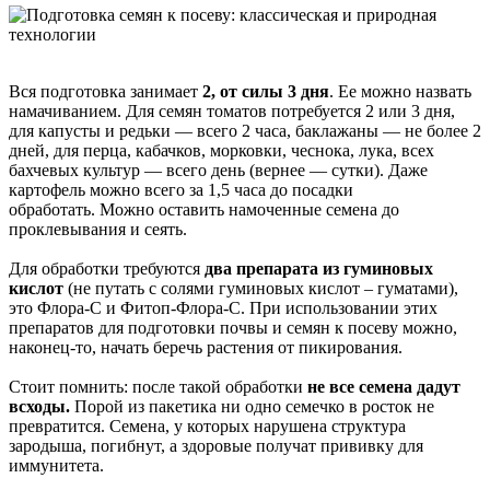
Вся подготовка занимает
2, от силы 3 дня
. Ее можно назвать
намачиванием. Для семян томатов потребуется 2 или 3 дня,
для капусты и редьки — всего 2 часа, баклажаны — не более 2
дней, для перца, кабачков, морковки, чеснока, лука, всех
бахчевых культур — всего день (вернее — сутки). Даже
картофель можно всего за 1,5 часа до посадки
обработать. Можно оставить намоченные семена до
проклевывания и сеять.
Для обработки требуются
два препарата из гуминовых
кислот
(не путать с солями гуминовых кислот – гуматами),
это Флора-С и Фитоп-Флора-С. При использовании этих
препаратов для подготовки почвы и семян к посеву можно,
наконец-то, начать беречь растения от пикирования.
Стоит помнить: после такой обработки
не все семена дадут
всходы.
Порой из пакетика ни одно семечко в росток не
превратится. Семена, у которых нарушена структура
зародыша, погибнут, а здоровые получат прививку для
иммунитета.